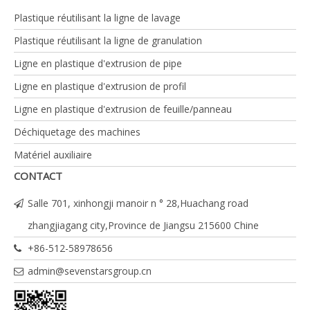
d'extrudeuse
Plastique réutilisant la ligne de lavage
(kilowatts)
Plastique réutilisant la ligne de granulation
Capacité
120
250
250
maximale
Ligne en plastique d'extrusion de pipe
(kilogrammes)
Ligne en plastique d'extrusion de profil
Vitesse
10
15
8
Ligne en plastique d'extrusion de feuille/panneau
linéale
maximale
Déchiquetage des machines
(m/min)
Matériel auxiliaire
CONTACT
Salle 701, xinhongji manoir n ° 28,Huachang road
zhangjiagang city,Province de Jiangsu 215600 Chine
+86-512-58978656
admin@sevenstarsgroup.cn