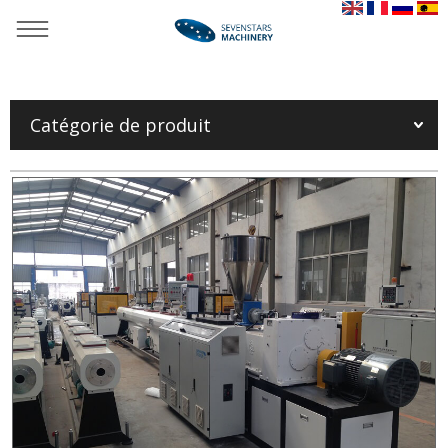
Tu es là：
Maison
»
Produits
»
Ligne en plastique d'extrusion de
pipe
»
Machine de pipe de PVC
»
Machine de pipe de PVC
Catégorie de produit