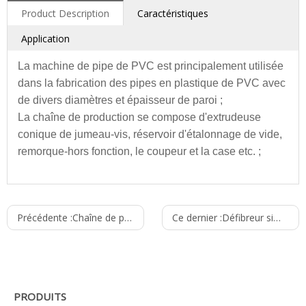
Product Description
Caractéristiques
Application
La machine de pipe de PVC est principalement utilisée
dans la fabrication des pipes en plastique de PVC avec
de divers diamètres et épaisseur de paroi ;
La chaîne de production se compose d'extrudeuse
conique de jumeau-vis, réservoir d'étalonnage de vide,
remorque-hors fonction, le coupeur et la case etc. ;
1. Ingénierie sifflante d'eau du robinet
Portée de
16-50 duel
16-63 duel
50-160
Précédente :
2. Approvisionnement et évacuation en eau civils et
Chaîne de production de pipe du PE pp
Ce dernier :
Défibreur simple d'arbre
diamètre
municipaux
(millimètres)
Extrudeuse
SJSZ51/105
SJSZ65/132
SJSZ65/132
conique
Poudre
18.5 AC
AC 37
AC 37
PRODUITS