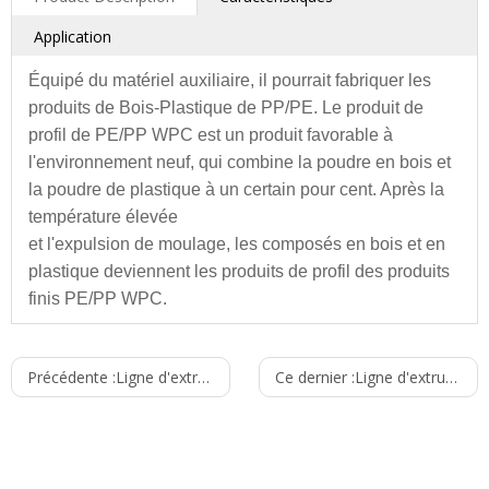
Application
Équipé du matériel auxiliaire, il pourrait fabriquer les
produits de Bois-Plastique de PP/PE. Le produit de
profil de PE/PP WPC est un produit favorable à
l'environnement neuf, qui combine la poudre en bois et
la poudre de plastique à un certain pour cent. Après la
température élevée
et l'expulsion de moulage, les composés en bois et en
plastique deviennent les produits de profil des produits
finis PE/PP WPC.
Cette ligne est principalement employée pour la
Modèle
YF108
YF180
YF240
Précédente :
production des produits de profil de PE/PP WPC, qui
Ligne d'extrusion de profil de PVC WPC
Ce dernier :
Ligne d'extrusion de profil de guichets et de portes de PVC
Largeur
108
180
240
ont employé dans la décoration extérieure, y compris
maximum
l'étage, le banc, la clôture, et le cadre etc. de détritus.
du panneau
(millimètres)