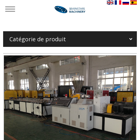
Tu es là：
Maison
»
Produits
»
Ligne en plastique d'extrusion de
profil
»
Ligne d'extrusion de profil du PE pp
»
Ligne d'extrusion
de profil du PE pp
Catégorie de produit