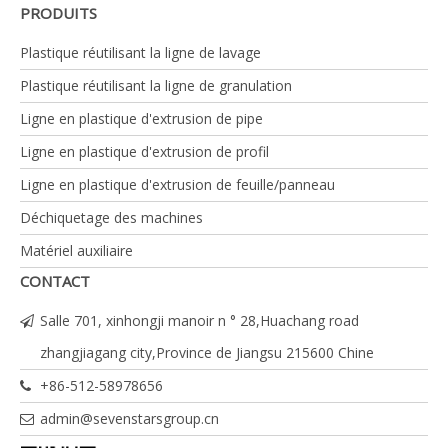
PRODUITS
Extrudeuse
SJSZ51/105
SJSZ51/105
SJSZ65/132
ou
Plastique réutilisant la ligne de lavage
SJSZ55/110
Plastique réutilisant la ligne de granulation
Pouvoir de
18.5
18.5/22
37
Ligne en plastique d'extrusion de pipe
moteur
principal
Ligne en plastique d'extrusion de profil
(kilowatts)
Ligne en plastique d'extrusion de feuille/panneau
Capacité
100
100-150
150-200
Déchiquetage des machines
(kg/h heure)
Matériel auxiliaire
CONTACT
Salle 701, xinhongji manoir n ° 28,Huachang road
zhangjiagang city,Province de Jiangsu 215600 Chine
+86-512-58978656
admin@sevenstarsgroup.cn