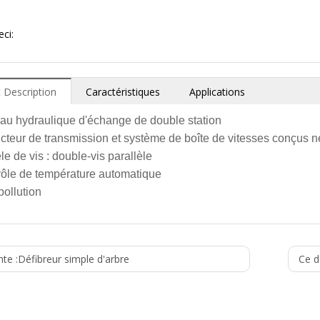
ci:
 Description
Caractéristiques
Applications
au hydraulique d'échange de double station
cteur de transmission et système de boîte de vitesses conçus n
e de vis : double-vis parallèle
rôle de température automatique
pollution
cteur de granulation d'éclailles de perte d'ANIMAL FAMILIER.
(Diamètre de vis)
e
L/D
(Moteur pilotan
te :
erbatch
Défibreur simple d'arbre
Ce d
millimètre
fication de plastiques
6
26
28-56
5.5/7.5
rt en verre de fibre
6
36
28-56
15/18.5
t et toners de poudre, etc.