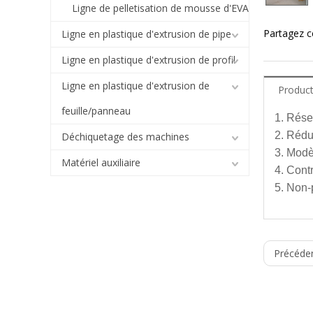
Ligne de pelletisation de mousse d'EVA
Partagez ce
Ligne en plastique d'extrusion de pipe
Ligne en plastique d'extrusion de profil
Ligne en plastique d'extrusion de
Product
feuille/panneau
1. Rése
2. Rédu
Déchiquetage des machines
3. Modèl
Matériel auxiliaire
4. Cont
5. Non-
1. Indu
Modèl
Précéden
2. Mast
3. Modi
SHJ2
4. Renfo
SHJ3
5. Endui