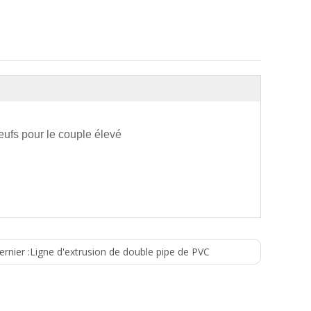
eufs pour le couple élevé
(Vitesse de vis)
(Sortie) kg/h
t) kilowatt
ernier :
Ligne d'extrusion de double pipe de PVC
T/MN
heure
600
5-30
600
30-80